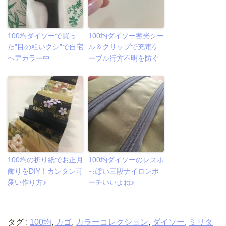
100均ダイソーで買っ
100均ダイソー蓄光シー
た”目の粗いクシ”で自宅
ル＆クリップで充電ケ
ヘアカラー中
ーブル行方不明を防ぐ
100均の折り紙でお正月
100均ダイソーのレスポ
飾りをDIY！カンタン可
っぽい三段ナイロンポ
愛い作り方♪
ーチいいよね♪
タグ :
100均
,
カゴ
,
カラーコレクション
,
ダイソー
,
ミリタ