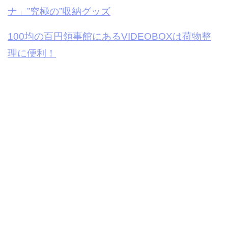
ナ」”究極の”収納グッズ
100均の百円領事館にあるVIDEOBOXは荷物整
理に便利！