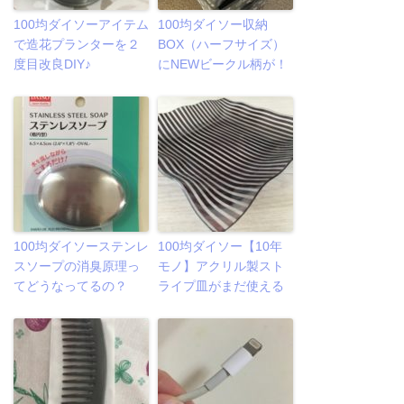
100均ダイソーアイテム
100均ダイソー収納
で造花プランターを２
BOX（ハーフサイズ）
度目改良DIY♪
にNEWビークル柄が！
100均ダイソーステンレ
100均ダイソー【10年
スソープの消臭原理っ
モノ】アクリル製スト
てどうなってるの？
ライプ皿がまだ使える