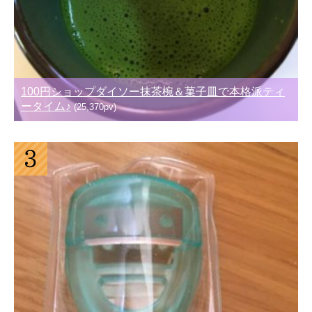
100円ショップダイソー抹茶椀＆菓子皿で本格派ティ
ータイム♪
(25,370pv)