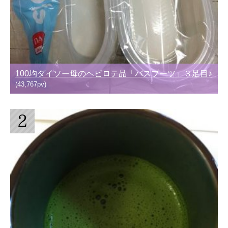
100均ダイソー母のヘビロテ品「バスブーツ」３足目♪
(43,767pv)