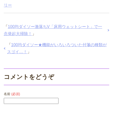
リー
「
100均ダイソー激落ちV「床用ウェットシート」で一
念発起大掃除！
」
「
100均ダイソー★機能がいろいろついた付箋の種類が
スゴイ…！
」
コメントをどうぞ
名前
(必須)