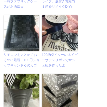
ー調ファブリックケー
ライフ」蓋付き黄緑ゴ
スがお洒落☆
ミ箱をリメイクDIY♪
リモコンをまとめてお
100均ダイソーのネイビ
くのに最適！100円ショ
ーサテンリボンでサシ
ップキャンドゥのカゴ
ェ紐を作ったよ