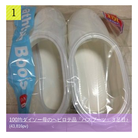
100均ダイソー母のヘビロテ品「バスブーツ」３足目♪
(43,816pv)