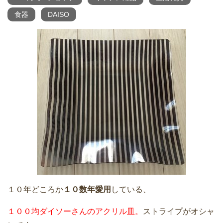
食器
DAISO
１０年どころか
１０数年愛用
している、
１００均ダイソーさんのアクリル皿。
ストライプがオシャ