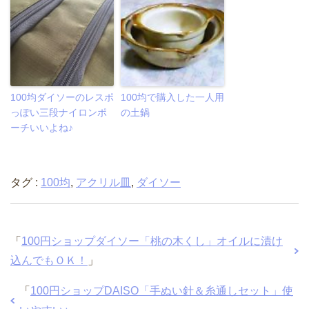
100均ダイソーのレスポ
100均で購入した一人用
っぽい三段ナイロンポ
の土鍋
ーチいいよね♪
タグ :
100均
,
アクリル皿
,
ダイソー
「
100円ショップダイソー「桃の木くし」オイルに漬け
込んでもＯＫ！
」
「
100円ショップDAISO「手ぬい針＆糸通しセット」使