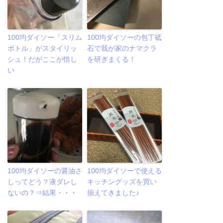
100均ダイソー「スリム
100均ダイソーの包丁砥
ボトル」がスタイリッ
石で我が家のナマクラ
シュ！だがここが惜し
を研ぎまくる！
い
100均ダイソーの醤油さ
100均ダイソーで使える
しってどう？液ダレし
キッチングッズを買い
ないの？⇒結果・・・
揃えてきました♪