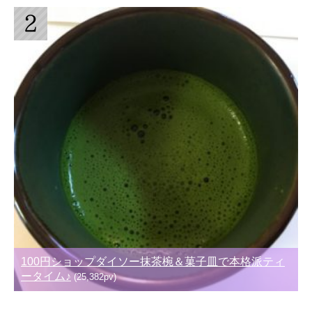
100円ショップダイソー抹茶椀＆菓子皿で本格派ティ
ータイム♪
(25,382pv)