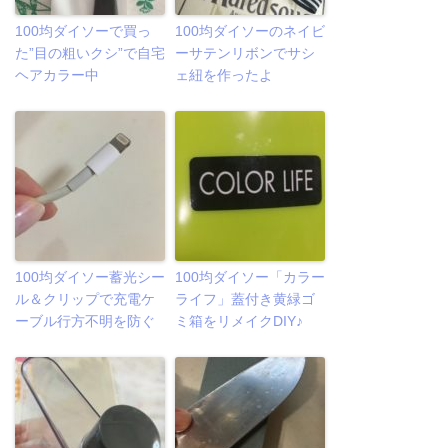
100均ダイソーで買っ
100均ダイソーのネイビ
た”目の粗いクシ”で自宅
ーサテンリボンでサシ
ヘアカラー中
ェ紐を作ったよ
100均ダイソー蓄光シー
100均ダイソー「カラー
ル＆クリップで充電ケ
ライフ」蓋付き黄緑ゴ
ーブル行方不明を防ぐ
ミ箱をリメイクDIY♪