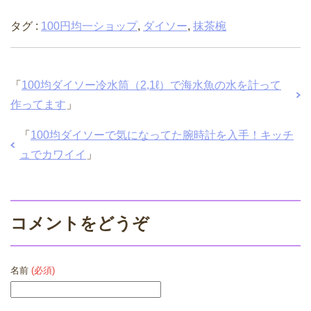
タグ :
100円均一ショップ
,
ダイソー
,
抹茶椀
「
100均ダイソー冷水筒（2,1ℓ）で海水魚の水を計って
作ってます
」
「
100均ダイソーで気になってた腕時計を入手！キッチ
ュでカワイイ
」
コメントをどうぞ
名前
(必須)