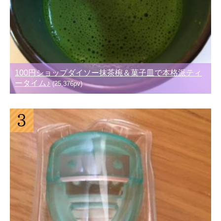
100円ショップダイソー抹茶椀＆菓子皿で本格派ティ
ータイム♪
(25,376pv)