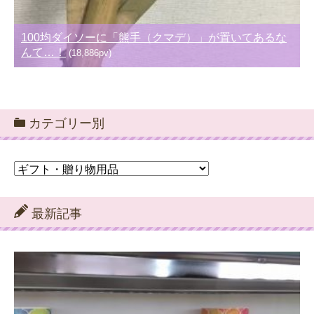
100均ダイソーに「熊手（クマデ）」が置いてあるな
んて…！
(18,886pv)
カテゴリー別
カ
テ
ゴ
リ
最新記事
ー
別