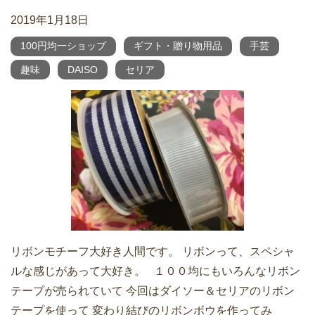
2019年1月18日
100円均一ショップ
ギフト・贈り物用品
手芸
趣味
DAISO
セリア
リボンモチーフ大好き人間です。 リボンって、スペシャ
ルな感じがあって大好き。 １００均にもいろんなリボン
テープが売られていて 今回はダイソー＆セリアのリボン
テープを使って 変わり結びのリボンボウを作ってみ