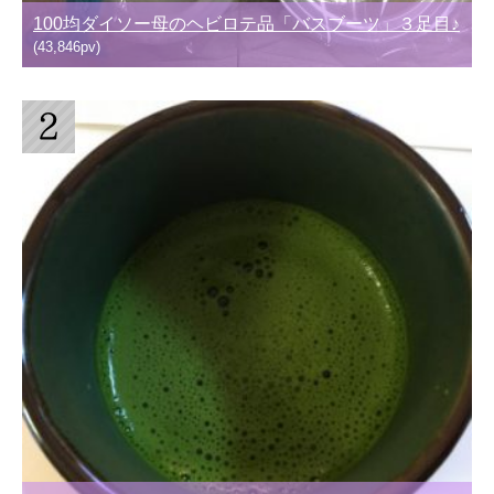
100均ダイソー母のヘビロテ品「バスブーツ」３足目♪
(43,846pv)