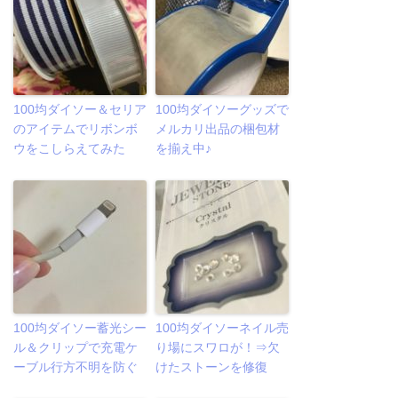
100均ダイソー＆セリア
100均ダイソーグッズで
のアイテムでリボンボ
メルカリ出品の梱包材
ウをこしらえてみた
を揃え中♪
100均ダイソー蓄光シー
100均ダイソーネイル売
ル＆クリップで充電ケ
り場にスワロが！⇒欠
ーブル行方不明を防ぐ
けたストーンを修復