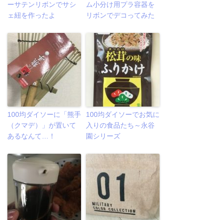
ーサテンリボンでサシ
ム小分け用プラ容器を
ェ紐を作ったよ
リボンでデコってみた
100均ダイソーに「熊手
100均ダイソーでお気に
（クマデ）」が置いて
入りの食品たち～永谷
あるなんて…！
園シリーズ