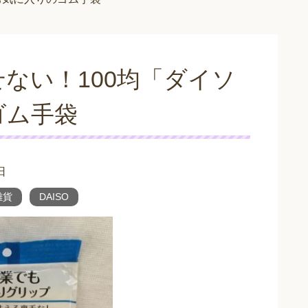
ない！100均「ダイソ
ゴム手袋
日
雑貨
DAISO