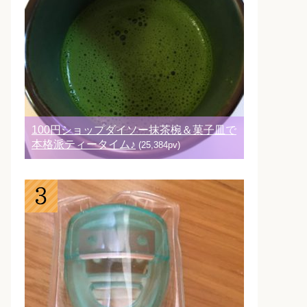
100円ショップダイソー抹茶椀＆菓子皿で
本格派ティータイム♪
(25,384pv)