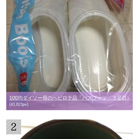
100均ダイソー母のヘビロテ品「バスブーツ」３足目♪
(43,823pv)