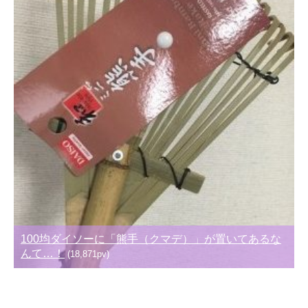
100均ダイソーに「熊手（クマデ）」が置いてあるな
んて…！
(18,871pv)