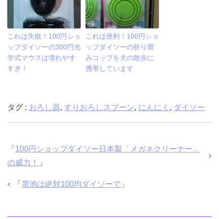
これは失敗！100円ショ
これは便利！100円ショ
ップダイソーの300円光
ップダイソーの折り畳
学式マウスは壊れやす
みコップを犬の散歩に
すぎ！
携帯しています
タグ :
おろし器
,
すりおろしスプーン
,
にんにく
,
ダイソー
「
100円ショップダイソー日本製「メガネクリーナー」
の威力！
」
「
電池は絶対100均ダイソーで
」