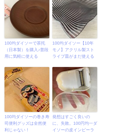
100均ダイソーで茶托
100均ダイソー【10年
（日本製）を購入♪普段
モノ】アクリル製スト
用に気軽に使える
ライプ皿がまだ使える
100均ダイソーの巻き寿
発想はすごく良いの
司便利グッズは全然便
に、失敗。100円均一ダ
利じゃない！
イソーの皮インピーラ