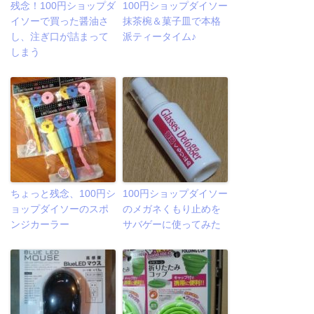
残念！100円ショップダ
100円ショップダイソー
イソーで買った醤油さ
抹茶椀＆菓子皿で本格
し、注ぎ口が詰まって
派ティータイム♪
しまう
ちょっと残念、100円シ
100円ショップダイソー
ョップダイソーのスポ
のメガネくもり止めを
ンジカーラー
サバゲーに使ってみた