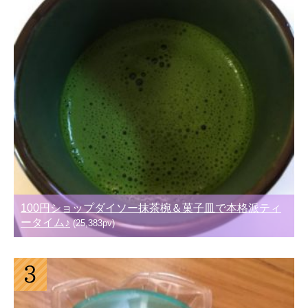
100円ショップダイソー抹茶椀＆菓子皿で本格派ティ
ータイム♪
(25,383pv)