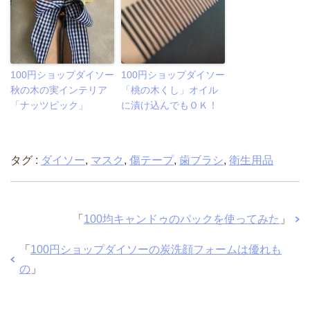
100円ショップダイソー
100円ショップダイソー
秋の木の実インテリア
「桃の木くし」オイル
「ナッツピック」
に漬け込んでもＯＫ！
タグ :
ダイソー
,
マスク
,
傷テープ
,
歯ブラシ
,
衛生用品
「
100均キャンドゥのパックを使ってみた
」
「
100円ショップダイソーの炭洗顔フォームは優れも
の
」