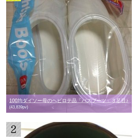
100均ダイソー母のヘビロテ品「バスブーツ」３足目♪
(43,839pv)