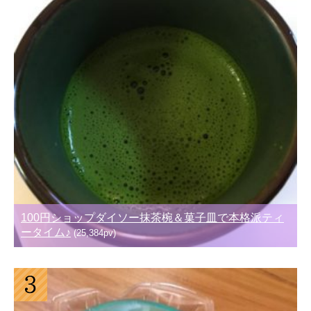
100円ショップダイソー抹茶椀＆菓子皿で本格派ティ
ータイム♪
(25,384pv)