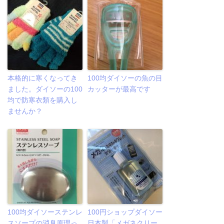
本格的に寒くなってき
100均ダイソーの魚の目
ました。ダイソーの100
カッターが最高です
均で防寒衣類を購入し
ませんか？
100均ダイソーステンレ
100円ショップダイソー
スソープの消臭原理っ
日本製「メガネクリー