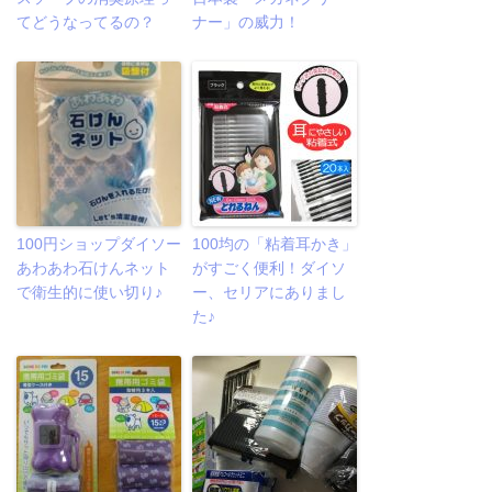
てどうなってるの？
ナー」の威力！
100円ショップダイソー
100均の「粘着耳かき」
あわあわ石けんネット
がすごく便利！ダイソ
で衛生的に使い切り♪
ー、セリアにありまし
た♪