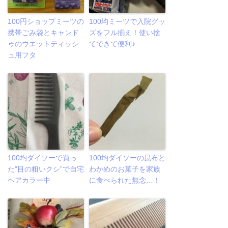
100円ショップミーツの
100均ミーツで入院グッ
携帯ごみ袋とキャンド
ズをフル揃え！使い捨
ゥのウエットティッシ
てできて便利♪
ュ用フタ
100均ダイソーで買っ
100均ダイソーの昆布と
た”目の粗いクシ”で自宅
わかめのお菓子を家族
ヘアカラー中
に食べられた無念…！