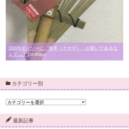
100均ダイソーに「熊手（クマデ）」が置いてあるな
んて…！
(18,859pv)
カテゴリー別
カ
テ
ゴ
リ
最新記事
ー