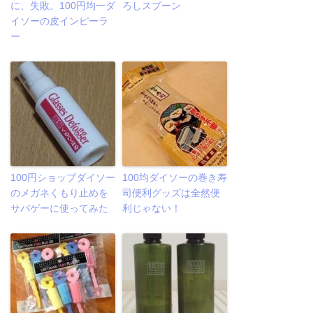
に、失敗。100円均一ダ
ろしスプーン
イソーの皮インピーラ
ー
100円ショップダイソー
100均ダイソーの巻き寿
のメガネくもり止めを
司便利グッズは全然便
サバゲーに使ってみた
利じゃない！