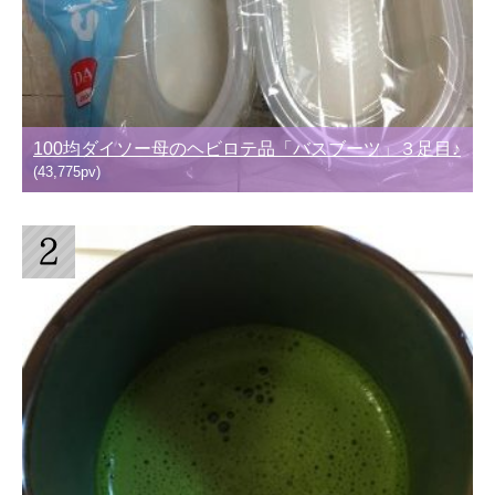
100均ダイソー母のヘビロテ品「バスブーツ」３足目♪
(43,775pv)