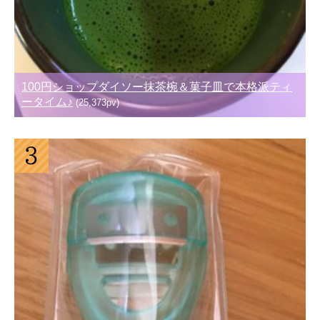
100円ショップダイソー抹茶椀＆菓子皿で本格派ティ
ータイム♪
(25,373pv)