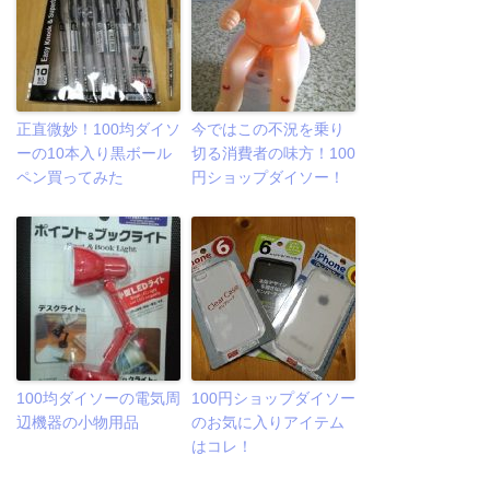
正直微妙！100均ダイソ
今ではこの不況を乗り
ーの10本入り黒ボール
切る消費者の味方！100
ペン買ってみた
円ショップダイソー！
100均ダイソーの電気周
100円ショップダイソー
辺機器の小物用品
のお気に入りアイテム
はコレ！