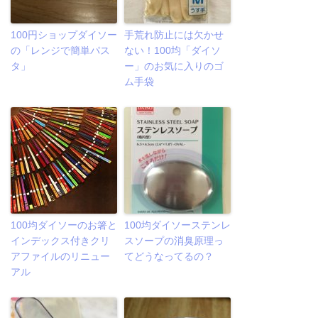
100円ショップダイソー
手荒れ防止には欠かせ
の「レンジで簡単パス
ない！100均「ダイソ
タ」
ー」のお気に入りのゴ
ム手袋
100均ダイソーのお箸と
100均ダイソーステンレ
インデックス付きクリ
スソープの消臭原理っ
アファイルのリニュー
てどうなってるの？
アル