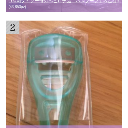
100均ダイソー母のヘビロテ品「バスブーツ」３足目♪
(43,850pv)