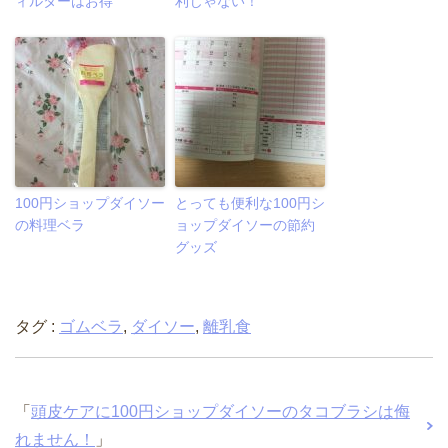
ィルターはお得
利じゃない！
100円ショップダイソー
とっても便利な100円シ
の料理ベラ
ョップダイソーの節約
グッズ
タグ :
ゴムベラ
,
ダイソー
,
離乳食
「
頭皮ケアに100円ショップダイソーのタコブラシは侮
れません！
」