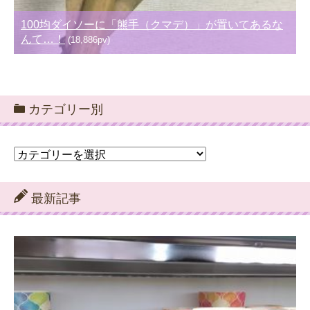
100均ダイソーに「熊手（クマデ）」が置いてあるな
んて…！
(18,886pv)
カテゴリー別
カ
テ
ゴ
リ
最新記事
ー
別