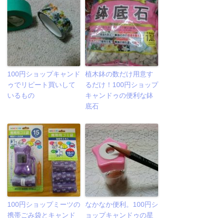
100円ショップキャンド
植木鉢の数だけ用意す
ゥでリピート買いして
るだけ！100円ショップ
いるもの
キャンドゥの便利な鉢
底石
100円ショップミーツの
なかなか便利。100円シ
携帯ごみ袋とキャンド
ョップキャンドゥの星