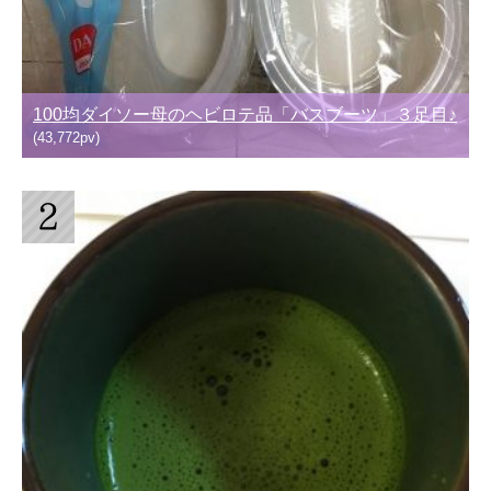
100均ダイソー母のヘビロテ品「バスブーツ」３足目♪
(43,772pv)