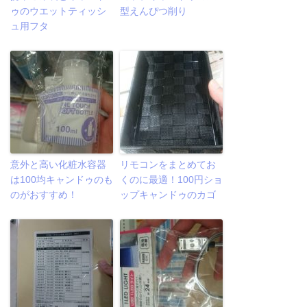
ゥのウエットティッシ
型えんぴつ削り
ュ用フタ
意外と高い化粧水容器
リモコンをまとめてお
は100均キャンドゥのも
くのに最適！100円ショ
のがおすすめ！
ップキャンドゥのカゴ