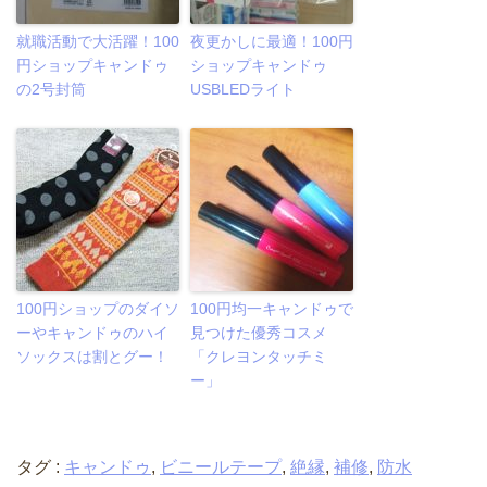
就職活動で大活躍！100
夜更かしに最適！100円
円ショップキャンドゥ
ショップキャンドゥ
の2号封筒
USBLEDライト
100円ショップのダイソ
100円均一キャンドゥで
ーやキャンドゥのハイ
見つけた優秀コスメ
ソックスは割とグー！
「クレヨンタッチミ
ー」
タグ :
キャンドゥ
,
ビニールテープ
,
絶縁
,
補修
,
防水