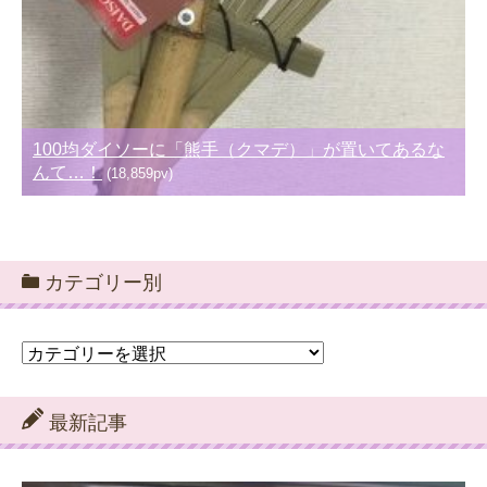
100均ダイソーに「熊手（クマデ）」が置いてあるな
んて…！
(18,859pv)
カテゴリー別
カ
テ
ゴ
リ
最新記事
ー
別