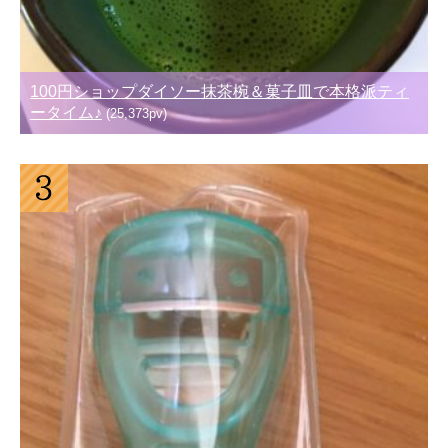
100円ショップダイソー抹茶椀＆菓子皿で本格派ティ
ータイム♪
(25,373pv)