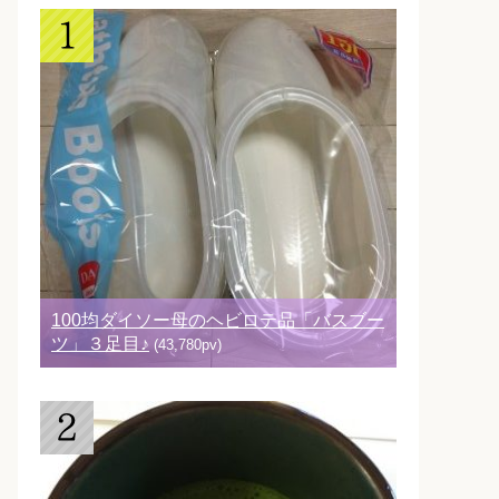
100均ダイソー母のヘビロテ品「バスブー
ツ」３足目♪
(43,780pv)