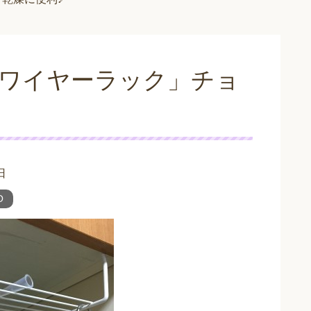
りワイヤーラック」チョ
日
O