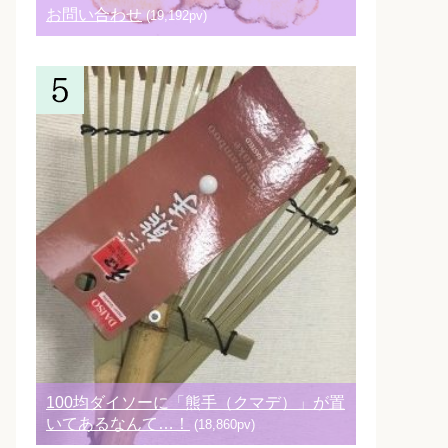
お問い合わせ
(19,192pv)
100均ダイソーに「熊手（クマデ）」が置
いてあるなんて…！
(18,860pv)