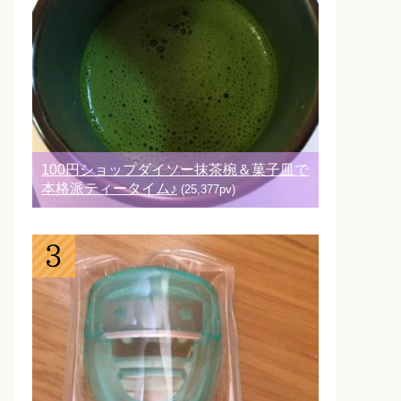
100円ショップダイソー抹茶椀＆菓子皿で
本格派ティータイム♪
(25,377pv)