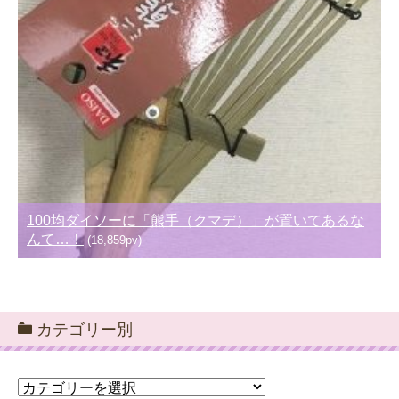
100均ダイソーに「熊手（クマデ）」が置いてあるな
んて…！
(18,859pv)
カテゴリー別
カ