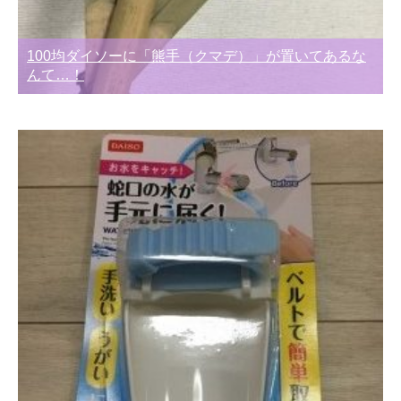
100均ダイソーに「熊手（クマデ）」が置いてあるな
んて…！