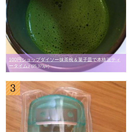
100円ショップダイソー抹茶椀＆菓子皿で本格派ティ
ータイム♪
(25,373pv)