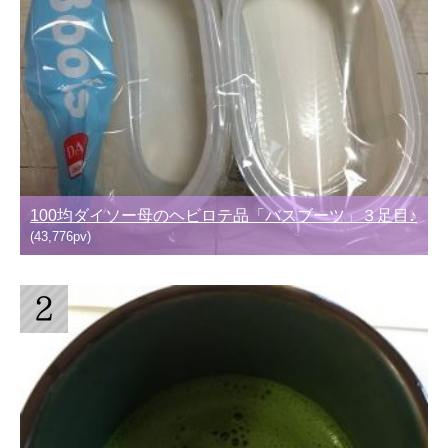
100均ダイソー母のヘビロテ品「バスブーツ」３足目♪
(43,776pv)