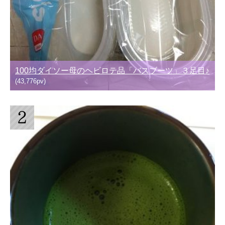
100均ダイソー母のヘビロテ品「バスブーツ」３足目♪
(43,776pv)