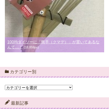
100均ダイソーに「熊手（クマデ）」が置いてあるな
んて…！
(18,859pv)
カテゴリー別
カ
テ
ゴ
リ
最新記事
ー