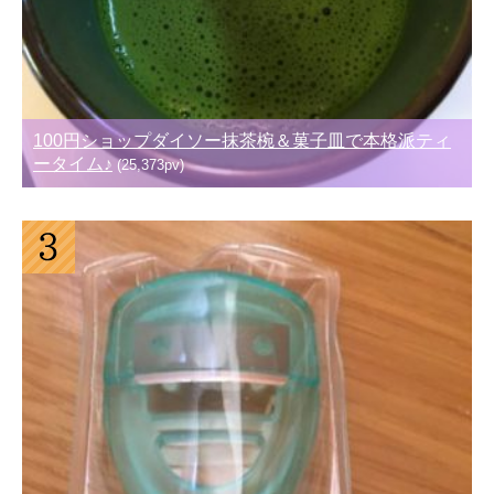
100円ショップダイソー抹茶椀＆菓子皿で本格派ティ
ータイム♪
(25,373pv)