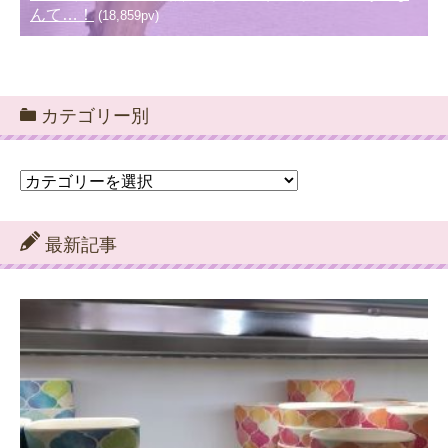
んて…！
(18,859pv)
カテゴリー別
カ
テ
ゴ
リ
最新記事
ー
別