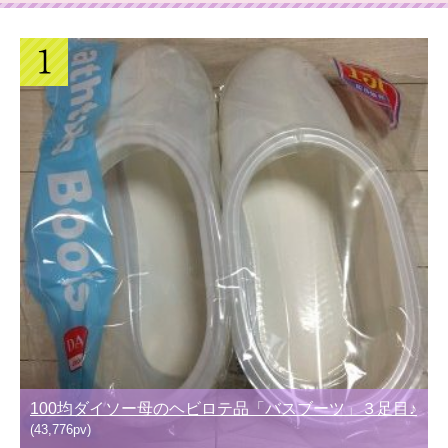
100均ダイソー母のヘビロテ品「バスブーツ」３足目♪
(43,776pv)