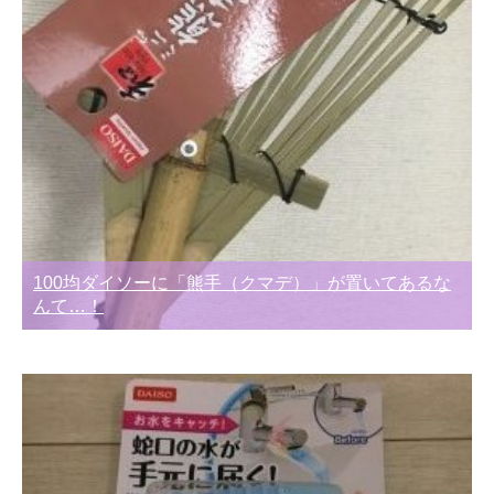
100均ダイソーに「熊手（クマデ）」が置いてあるな
んて…！