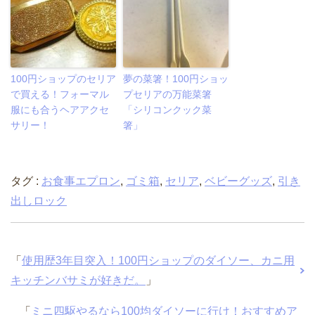
100円ショップのセリア
夢の菜箸！100円ショッ
で買える！フォーマル
プセリアの万能菜箸
服にも合うヘアアクセ
「シリコンクック菜
サリー！
箸」
タグ :
お食事エプロン
,
ゴミ箱
,
セリア
,
ベビーグッズ
,
引き
出しロック
「
使用歴3年目突入！100円ショップのダイソー、カニ用
キッチンバサミが好きだ。
」
「
ミニ四駆やるなら100均ダイソーに行け！おすすめア