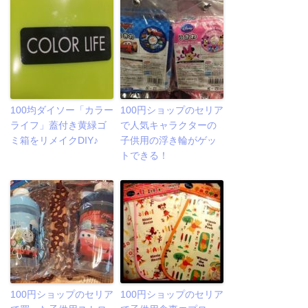
100均ダイソー「カラー
100円ショップのセリア
ライフ」蓋付き黄緑ゴ
で人気キャラクターの
ミ箱をリメイクDIY♪
子供用の浮き輪がゲッ
トできる！
100円ショップのセリア
100円ショップのセリア