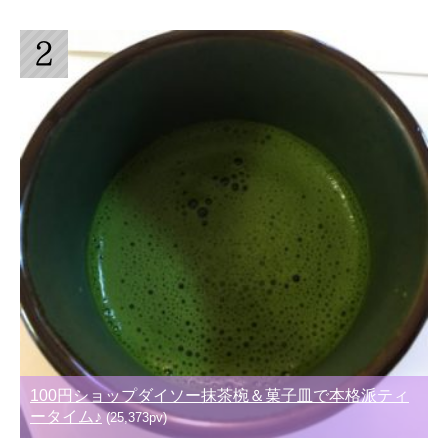
100円ショップダイソー抹茶椀＆菓子皿で本格派ティ
ータイム♪
(25,373pv)