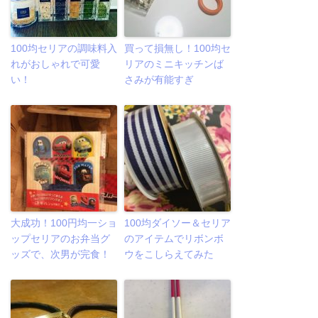
100均セリアの調味料入
買って損無し！100均セ
れがおしゃれで可愛
リアのミニキッチンば
い！
さみが有能すぎ
大成功！100円均一ショ
100均ダイソー＆セリア
ップセリアのお弁当グ
のアイテムでリボンボ
ッズで、次男が完食！
ウをこしらえてみた