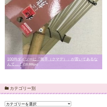
100均ダイソーに「熊手（クマデ）」が置いてあるな
んて…！
(18,886pv)
カテゴリー別
カ