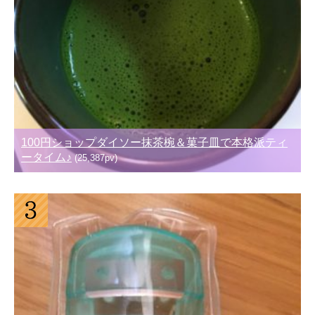
100円ショップダイソー抹茶椀＆菓子皿で本格派ティ
ータイム♪
(25,387pv)