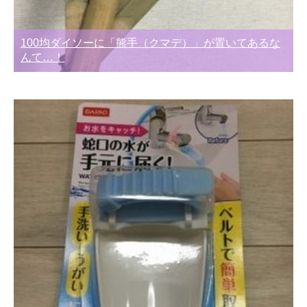
100均ダイソーに「熊手（クマデ）」が置いてあるな
んて…！