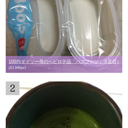
100均ダイソー母のヘビロテ品「バスブーツ」３足目♪
(43,846pv)