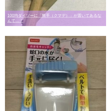
100均ダイソーに「熊手（クマデ）」が置いてあるな
んて…！