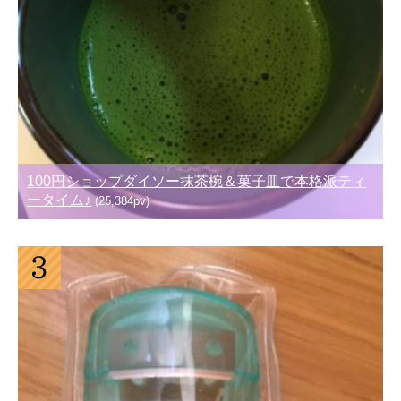
100円ショップダイソー抹茶椀＆菓子皿で本格派ティ
ータイム♪
(25,384pv)