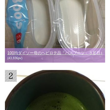
100均ダイソー母のヘビロテ品「バスブーツ」３足目♪
(43,836pv)