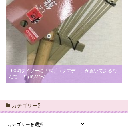
100均ダイソーに「熊手（クマデ）」が置いてあるな
んて…！
(18,882pv)
カテゴリー別
カ