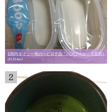
100均ダイソー母のヘビロテ品「バスブーツ」３足目♪
(43,814pv)