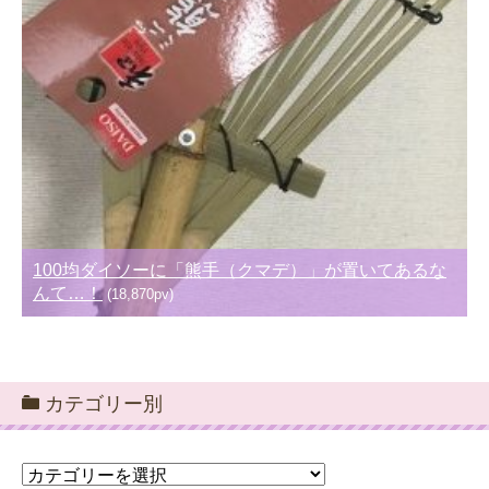
100均ダイソーに「熊手（クマデ）」が置いてあるな
んて…！
(18,870pv)
カテゴリー別
カ