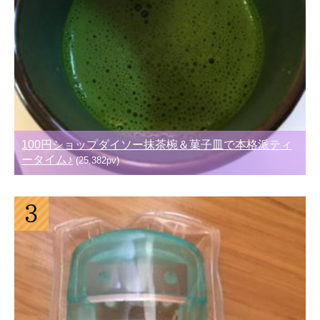
100円ショップダイソー抹茶椀＆菓子皿で本格派ティ
ータイム♪
(25,382pv)