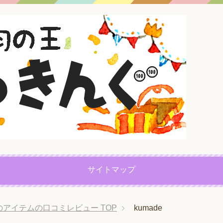
サイトマップ
プのアイテムの口コミレビュー
TOP
kumade