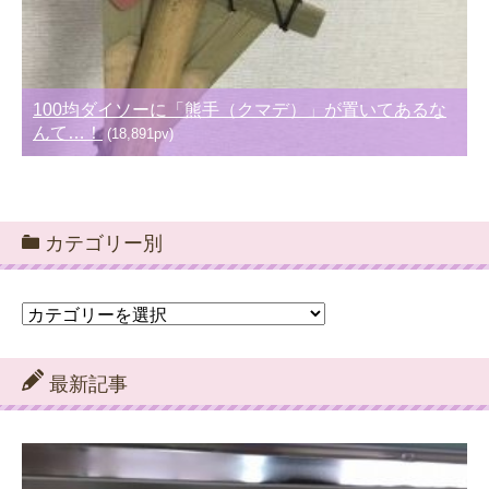
100均ダイソーに「熊手（クマデ）」が置いてあるな
んて…！
(18,891pv)
カテゴリー別
カ
テ
ゴ
リ
最新記事
ー
別