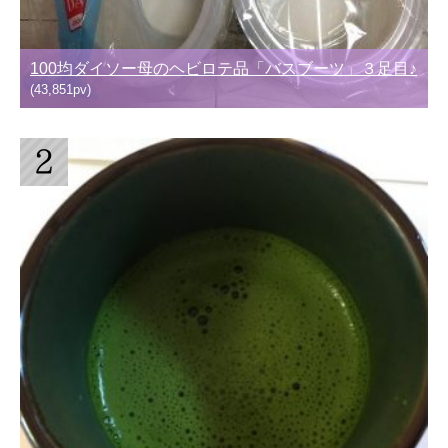
100均ダイソー母のヘビロテ品「バスブーツ」３足目♪
(43,851pv)