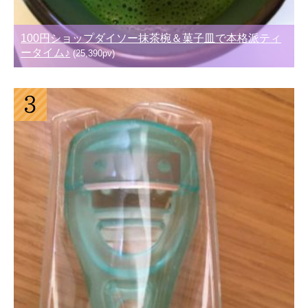
100円ショップダイソー抹茶椀＆菓子皿で本格派ティ
ータイム♪
(25,390pv)