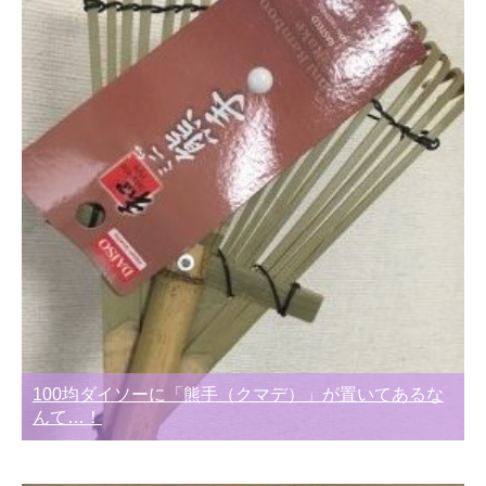
100均ダイソーに「熊手（クマデ）」が置いてあるな
んて…！