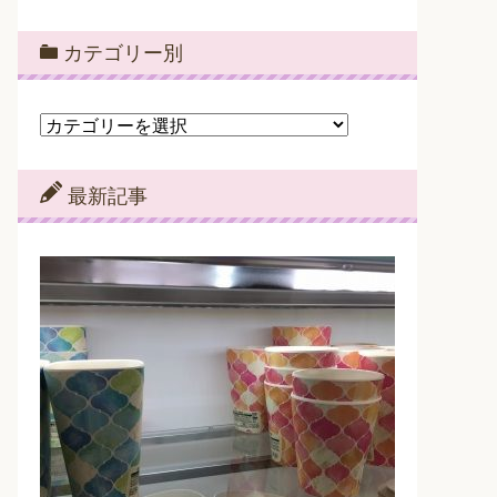
カテゴリー別
カ
テ
ゴ
リ
最新記事
ー
別