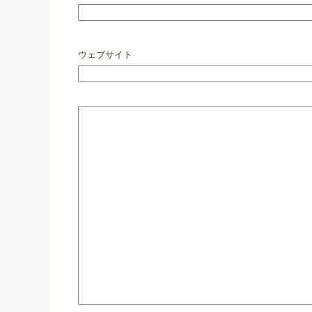
ウェブサイト