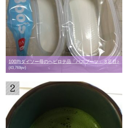
100均ダイソー母のヘビロテ品「バスブーツ」３足目♪
(43,769pv)