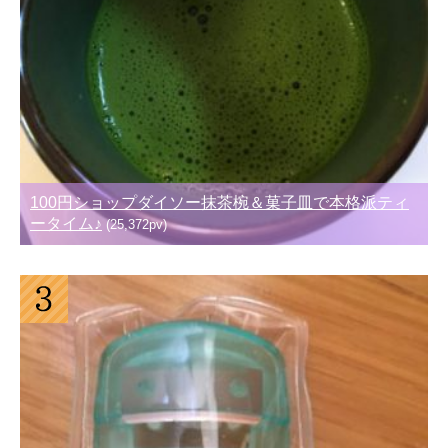
100円ショップダイソー抹茶椀＆菓子皿で本格派ティ
ータイム♪
(25,372pv)