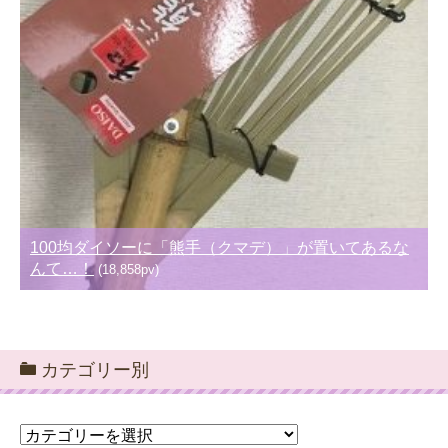
100均ダイソーに「熊手（クマデ）」が置いてあるな
んて…！
(18,858pv)
カテゴリー別
カ