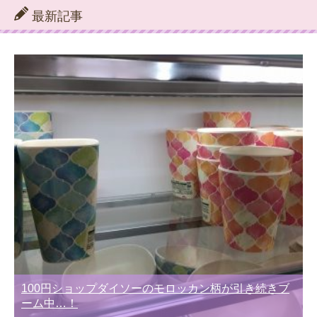
リ
最新記事
ー
別
100円ショップダイソーのモロッカン柄が引き続きブ
ーム中…！