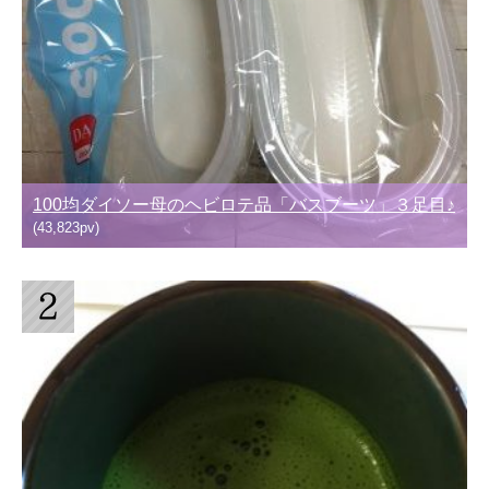
100均ダイソー母のヘビロテ品「バスブーツ」３足目♪
(43,823pv)