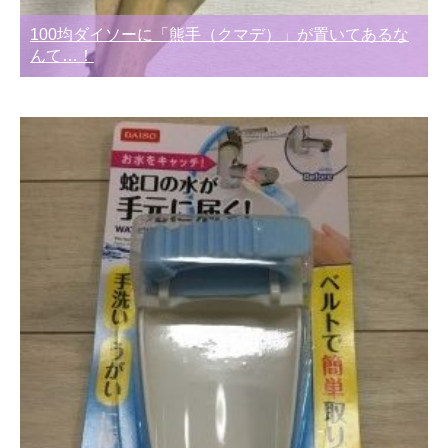
100均ダイソーに「熊手（クマデ）」が置いてあるな
んて…！