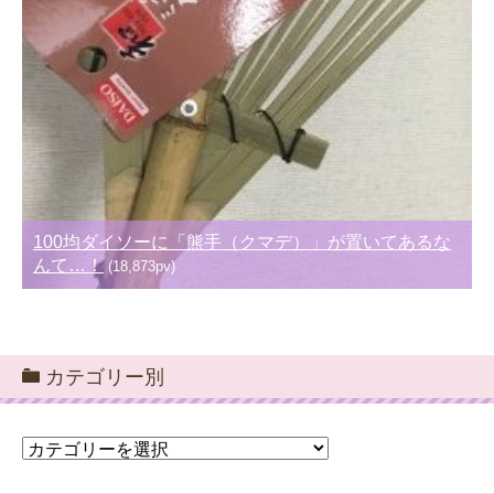
100均ダイソーに「熊手（クマデ）」が置いてあるな
んて…！
(18,873pv)
カテゴリー別
カ
テ
ゴ