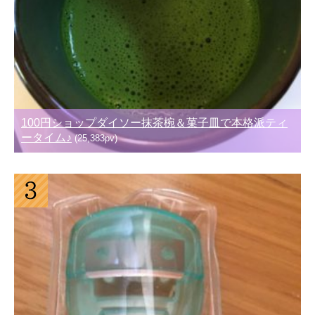
100円ショップダイソー抹茶椀＆菓子皿で本格派ティ
ータイム♪
(25,383pv)