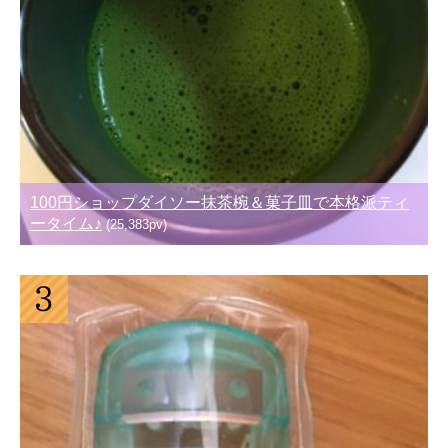
100円ショップダイソー抹茶椀＆菓子皿で本格派ティ
ータイム♪
(25,383pv)