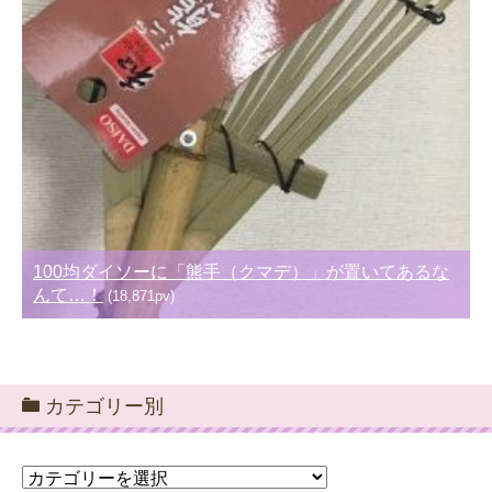
100均ダイソーに「熊手（クマデ）」が置いてあるな
んて…！
(18,871pv)
カテゴリー別
カ