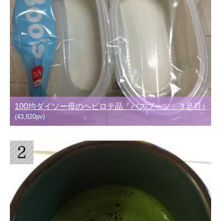
100均ダイソー母のヘビロテ品「バスブーツ」３足目♪
(43,820pv)