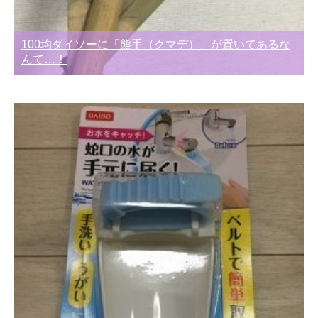
100均ダイソーに「熊手（クマデ）」が置いてあるな
んて…！