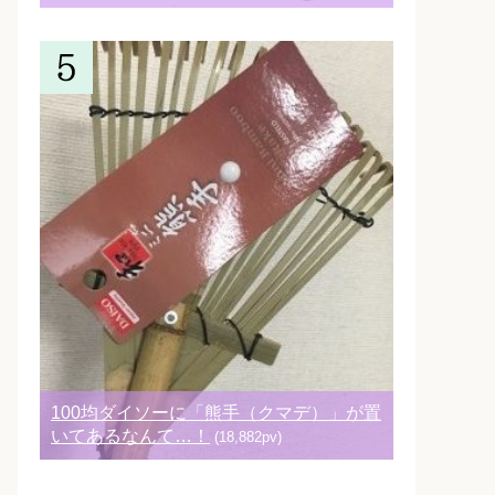
100均ダイソーに「熊手（クマデ）」が置
いてあるなんて…！
(18,882pv)