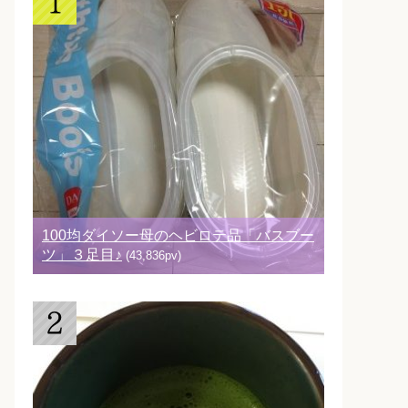
100均ダイソー母のヘビロテ品「バスブー
ツ」３足目♪
(43,836pv)