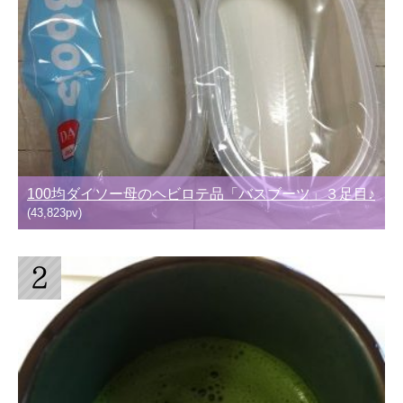
100均ダイソー母のヘビロテ品「バスブーツ」３足目♪
(43,823pv)