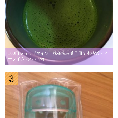
100円ショップダイソー抹茶椀＆菓子皿で本格派ティ
ータイム♪
(25,383pv)