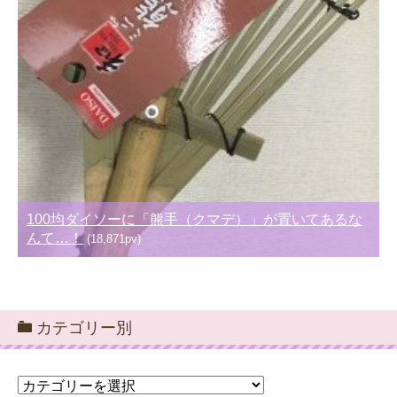
100均ダイソーに「熊手（クマデ）」が置いてあるな
んて…！
(18,871pv)
カテゴリー別
カ