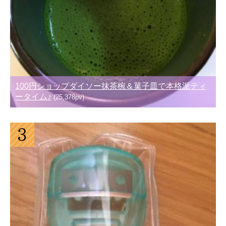
100円ショップダイソー抹茶椀＆菓子皿で本格派ティ
ータイム♪
(25,378pv)