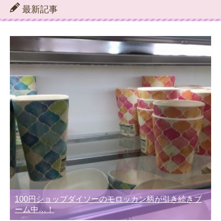
リ
最新記事
ー
別
100円ショップダイソーのモロッカン柄が引き続きブ
ーム中…！