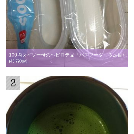
100均ダイソー母のヘビロテ品「バスブーツ」３足目♪
(43,790pv)