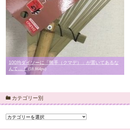
100均ダイソーに「熊手（クマデ）」が置いてあるな
んて…！
(18,864pv)
カテゴリー別
カ
テ
ゴ