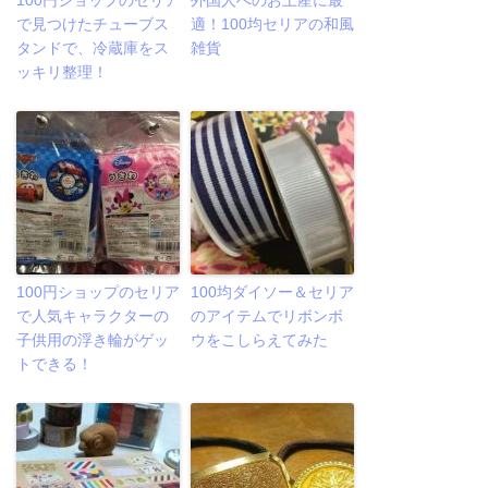
100円ショップのセリア
外国人へのお土産に最
で見つけたチューブス
適！100均セリアの和風
タンドで、冷蔵庫をス
雑貨
ッキリ整理！
100円ショップのセリア
100均ダイソー＆セリア
で人気キャラクターの
のアイテムでリボンボ
子供用の浮き輪がゲッ
ウをこしらえてみた
トできる！