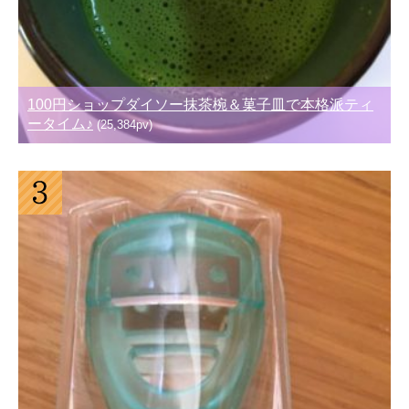
100円ショップダイソー抹茶椀＆菓子皿で本格派ティ
ータイム♪
(25,384pv)