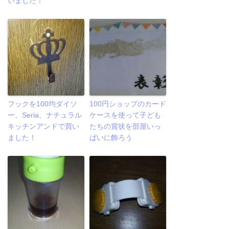
いました！
フックを100均ダイソ
100円ショップのカード
ー、Seria、ナチュラル
ケースを使って子ども
キッチンアンドで買い
たちの賞状を部屋いっ
ました！
ぱいに飾ろう