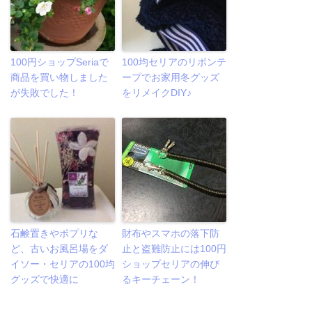
100円ショップSeriaで
100均セリアのリボンテ
商品を買い物しました
ープでお家用冬グッズ
が失敗でした！
をリメイクDIY♪
石鹸置きやポプリな
財布やスマホの落下防
ど、古いお風呂場をダ
止と盗難防止には100円
イソー・セリアの100均
ショップセリアの伸び
グッズで快適に
るキーチェーン！