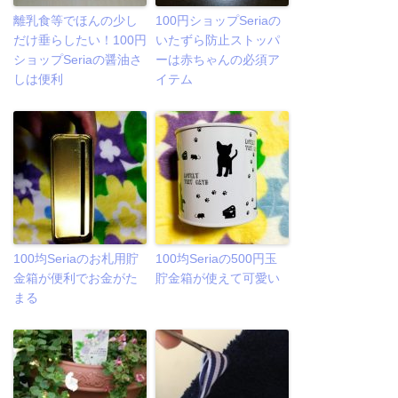
離乳食等でほんの少し
100円ショップSeriaの
だけ垂らしたい！100円
いたずら防止ストッパ
ショップSeriaの醤油さ
ーは赤ちゃんの必須ア
しは便利
イテム
100均Seriaのお札用貯
100均Seriaの500円玉
金箱が便利でお金がた
貯金箱が使えて可愛い
まる