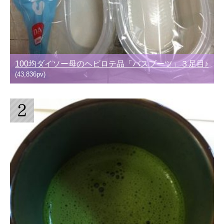
100均ダイソー母のヘビロテ品「バスブーツ」３足目♪
(43,836pv)