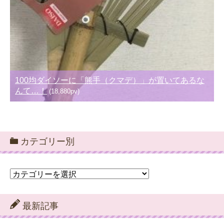
100均ダイソーに「熊手（クマデ）」が置いてあるな
んて…！
(18,880pv)
カテゴリー別
カ
テ
ゴ
リ
最新記事
ー