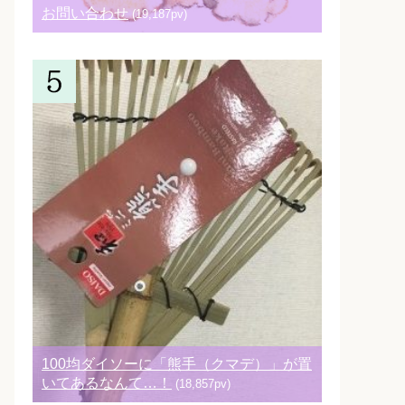
お問い合わせ
(19,187pv)
100均ダイソーに「熊手（クマデ）」が置
いてあるなんて…！
(18,857pv)