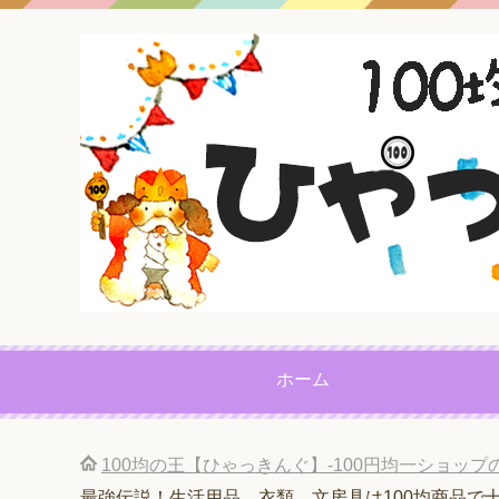
ホーム
100均の王【ひゃっきんぐ】-100円均一ショッ
最強伝説！生活用品、衣類、文房具は100均商品で