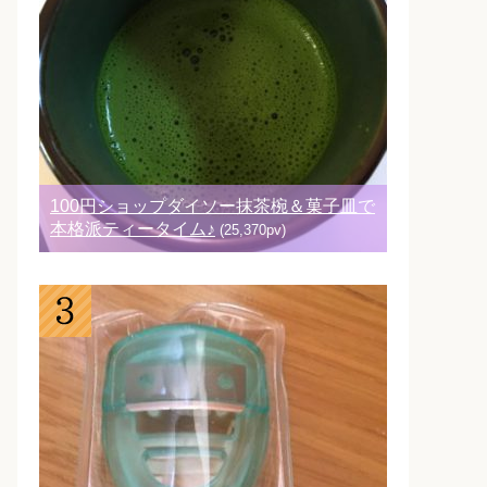
100円ショップダイソー抹茶椀＆菓子皿で
本格派ティータイム♪
(25,370pv)