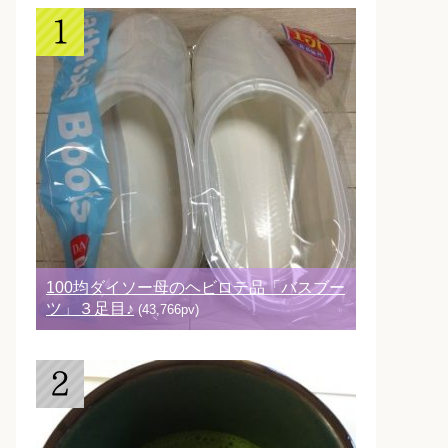
100均ダイソー母のヘビロテ品「バスブー
ツ」３足目♪
(43,766pv)