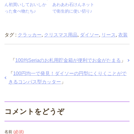
ん初買いしておいしか
あわあわ石けんネット
った食べ物たち♪
で衛生的に使い切り♪
タグ :
クラッカー
,
クリスマス用品
,
ダイソー
,
リース
,
衣装
「
100均Seriaのお札用貯金箱が便利でお金がたまる
」
「
100円均一で発見！ダイソーの円型にくりくことがで
きるコンパス型カッター
」
コメントをどうぞ
名前
(必須)