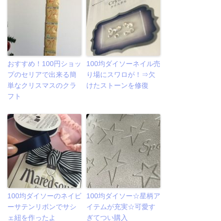
おすすめ！100円ショッ
100均ダイソーネイル売
プのセリアで出来る簡
り場にスワロが！⇒欠
単なクリスマスのクラ
けたストーンを修復
フト
100均ダイソーのネイビ
100均ダイソー☆星柄ア
ーサテンリボンでサシ
イテムが充実☆可愛す
ェ紐を作ったよ
ぎてつい購入