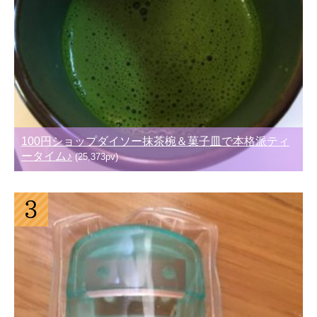
100円ショップダイソー抹茶椀＆菓子皿で本格派ティ
ータイム♪
(25,373pv)