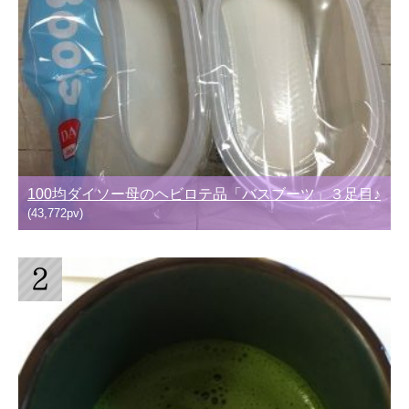
100均ダイソー母のヘビロテ品「バスブーツ」３足目♪
(43,772pv)