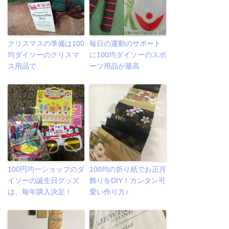
クリスマスの準備は100
毎日の運動のサポート
均ダイソーのクリスマ
に100均ダイソーのスポ
ス用品で
ーツ用品が最高
100円均一ショップのダ
100均の折り紙でお正月
イソーの誕生日グッズ
飾りをDIY！カンタン可
は、毎年購入決定！
愛い作り方♪