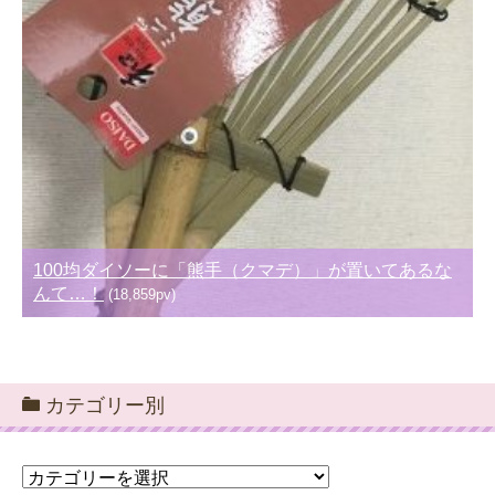
100均ダイソーに「熊手（クマデ）」が置いてあるな
んて…！
(18,859pv)
カテゴリー別
カ