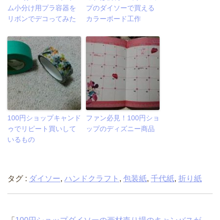
ム小分け用プラ容器を
プのダイソーで買える
リボンでデコってみた
カラーボード工作
100円ショップキャンド
ファン必見！100円ショ
ゥでリピート買いして
ップのディズニー商品
いるもの
タグ :
ダイソー
,
ハンドクラフト
,
包装紙
,
千代紙
,
折り紙