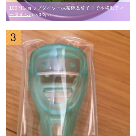
100円ショップダイソー抹茶椀＆菓子皿で本格派ティ
ータイム♪
(25,373pv)