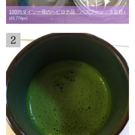
100均ダイソー母のヘビロテ品「バスブーツ」３足目♪
(43,774pv)