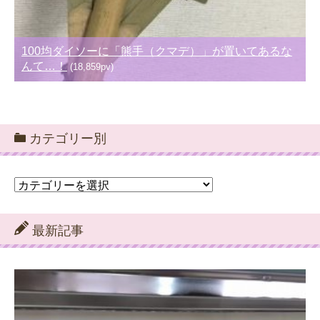
100均ダイソーに「熊手（クマデ）」が置いてあるな
んて…！
(18,859pv)
カテゴリー別
カ
テ
ゴ
リ
最新記事
ー
別