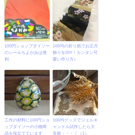
100円ショップダイソー
100均の折り紙でお正月
のシールちよがみは便
飾りをDIY！カンタン可
利
愛い作り方♪
工作の材料に100円ショ
100均グッズでジェルキ
ップダイソーの小物商
ャンドル試作したら大
品を役立てています
失敗・・・！（1）