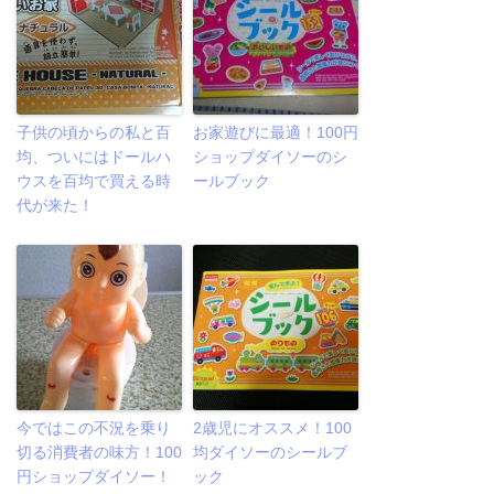
子供の頃からの私と百
お家遊びに最適！100円
均、ついにはドールハ
ショップダイソーのシ
ウスを百均で買える時
ールブック
代が来た！
今ではこの不況を乗り
2歳児にオススメ！100
切る消費者の味方！100
均ダイソーのシールブ
円ショップダイソー！
ック