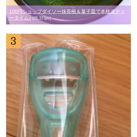
100円ショップダイソー抹茶椀＆菓子皿で本格派ティ
ータイム♪
(25,373pv)