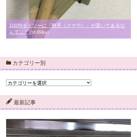
100均ダイソーに「熊手（クマデ）」が置いてあるな
んて…！
(18,859pv)
カテゴリー別
カ
テ
ゴ
リ
最新記事
ー
別