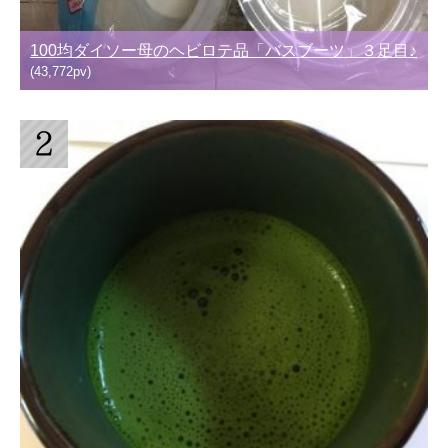
100均ダイソー母のヘビロテ品「バスブーツ」３足目♪
(43,772pv)