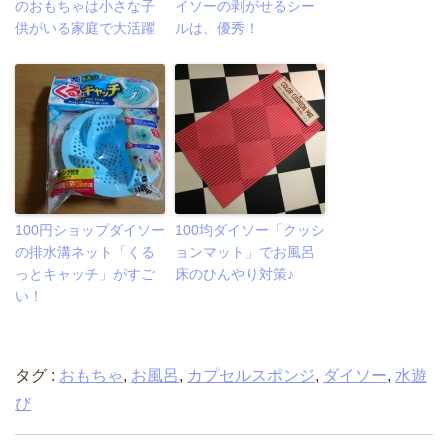
のおもちゃは小さな子
イソーの剥がせるシー
供がいる家庭で大活躍
ルは、優秀！
100円ショップダイソー
100均ダイソー「クッシ
の排水溝ネット「くる
ョンマット」でお風呂
っとキャッチ」がすご
床のひんやり対策♪
い！
タグ :
おもちゃ
,
お風呂
,
カプセルスポンジ
,
ダイソー
,
水遊
び