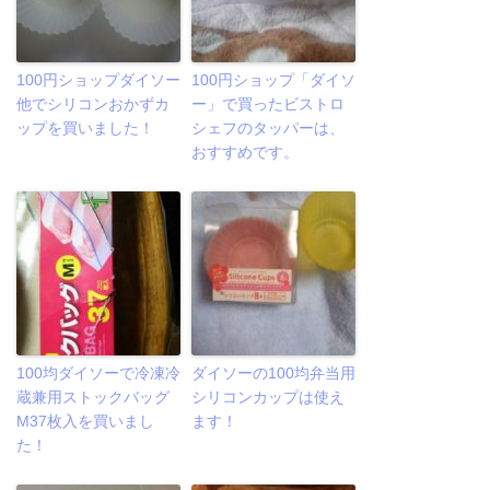
100円ショップダイソー
100円ショップ「ダイソ
他でシリコンおかずカ
ー」で買ったビストロ
ップを買いました！
シェフのタッパーは、
おすすめです。
100均ダイソーで冷凍冷
ダイソーの100均弁当用
蔵兼用ストックバッグ
シリコンカップは使え
M37枚入を買いまし
ます！
た！