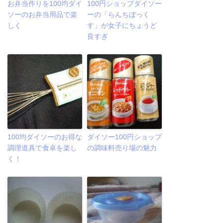
お弁当作りを100均ダイ
100円ショップダイソー
ソーのお弁当用品で楽
ーの「らんちぼっく
しく
す」が女子にちょうど
良すぎ
100均ダイソーのお得な
ダイソー100円ショップ
調理道具で食卓を楽し
の調味料売り場の魅力
く！