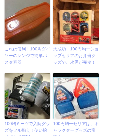
これは便利！100均ダイ
大成功！100円均一ショ
ソーのレンジで簡単パ
ップセリアのお弁当グ
スタ容器
ッズで、次男が完食！
100均ミーツで入院グッ
100円均一セリアは、キ
ズをフル揃え！使い捨
ャラクターグッズの宝