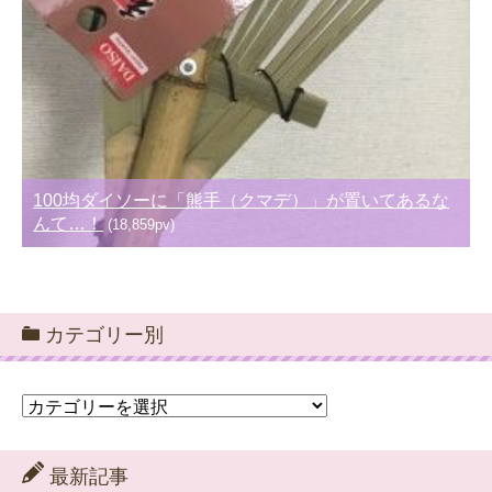
100均ダイソーに「熊手（クマデ）」が置いてあるな
んて…！
(18,859pv)
カテゴリー別
カ
テ
ゴ
リ
最新記事