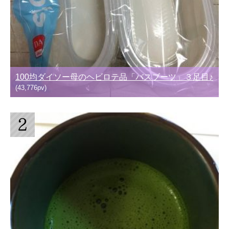
100均ダイソー母のヘビロテ品「バスブーツ」３足目♪
(43,776pv)