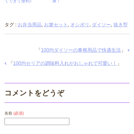
てできて便利♪
庫！
タグ :
お弁当用品
,
お箸セット
,
オシボリ
,
ダイソー
,
抜き型
「
100均ダイソーの事務用品で快適生活
」
「
100均セリアの調味料入れがおしゃれで可愛い！
」
コメントをどうぞ
名前
(必須)