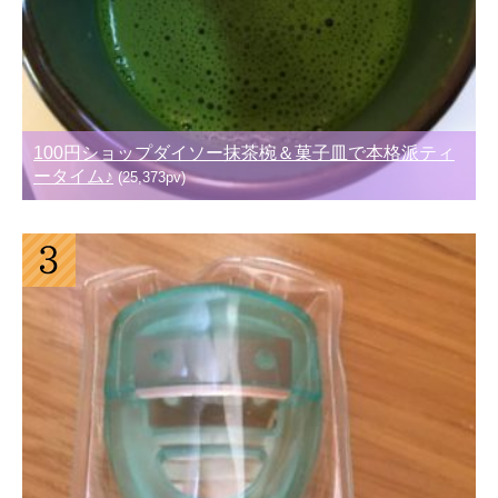
100円ショップダイソー抹茶椀＆菓子皿で本格派ティ
ータイム♪
(25,373pv)