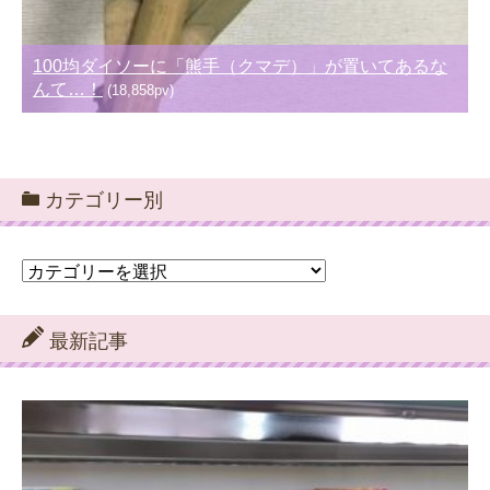
100均ダイソーに「熊手（クマデ）」が置いてあるな
んて…！
(18,858pv)
カテゴリー別
カ
テ
ゴ
リ
最新記事
ー
別