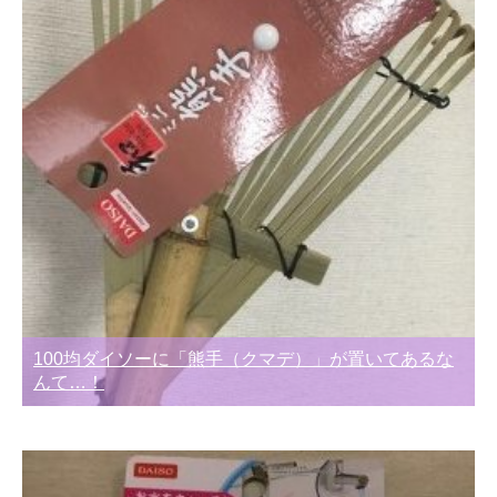
100均ダイソーに「熊手（クマデ）」が置いてあるな
んて…！