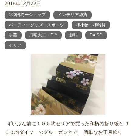
2018年12月22日
100円均一ショップ
インテリア雑貨
パーティーグッズ・スポーツ
和小物・和雑貨
手芸
日曜大工・DIY
趣味
DAISO
セリア
ずいぶん前に１００均セリアで買った和柄の折り紙と １
００均ダイソーのグルーガンとで、 簡単なお正月飾り