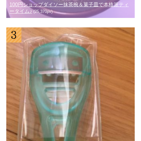
100円ショップダイソー抹茶椀＆菓子皿で本格派ティ
ータイム♪
(25,370pv)