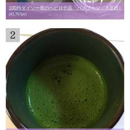
100均ダイソー母のヘビロテ品「バスブーツ」３足目♪
(43,767pv)